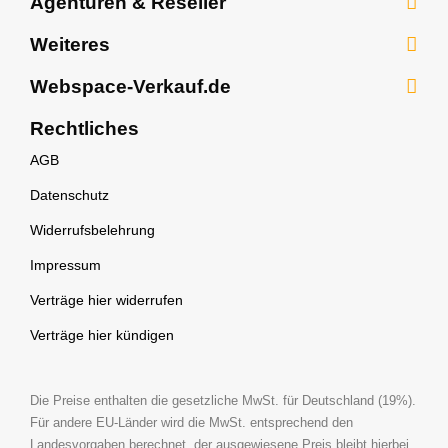
Agenturen & Reseller
Shop-Hosting
vServer Windows
Hosted Exchange
Webhosting für Agenturen
Webhosting für Schüler
Weiteres
Windows Terminal Server
eMail Spamfilter
Webhosting für Reseller
Nextcloud Hosting
SSL-Zertifikate
Webspace-Verkauf.de
eMail Umzug
Umzugsservice
WordPress WP Rocket
Nameserver (DNS)
Über uns
Rechtliches
eMail Archivierung
WordPress Rank Math
Teamspeak 3 Server
News
AGB
Webhosting Umzugsservice
Zusatzleistungen
Support
Datenschutz
Test-Account
Partnerprogramm
Widerrufsbelehrung
Rechenzentrum
Auszeichnungen
Impressum
Gutscheine
Referenzen
Verträge hier widerrufen
Glossar
Verträge hier kündigen
Hosting Ratgeber
Videos & Content
Die Preise enthalten die gesetzliche MwSt. für Deutschland (19%).
Für andere EU-Länder wird die MwSt. entsprechend den
Stellenangebote
Landesvorgaben berechnet, der ausgewiesene Preis bleibt hierbei