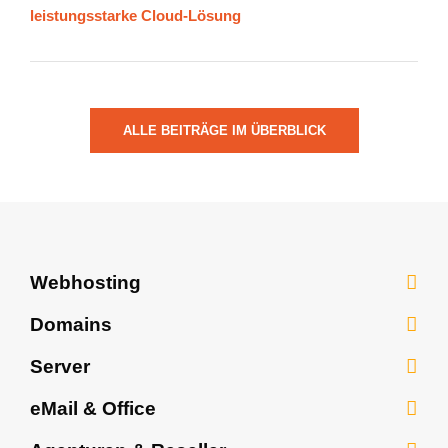
leistungsstarke Cloud-Lösung
ALLE BEITRÄGE IM ÜBERBLICK
Webhosting
Webhosting
Domains
WordPress Hosting
Domains
Server
Webhosting All-in-One
Domainumzug
vServer Linux
eMail & Office
Homepage-Baukasten KI
vServer Linux Managed
Microsoft 365