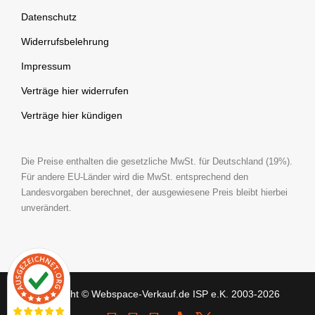
Webhosting Umzugsservice
Zusatzleistungen
Support
Datenschutz
Test-Account
Partnerprogramm
Widerrufsbelehrung
Rechenzentrum
Auszeichnungen
Impressum
Gutscheine
Referenzen
Verträge hier widerrufen
Glossar
Verträge hier kündigen
Hosting Ratgeber
Videos & Content
Die Preise enthalten die gesetzliche MwSt. für Deutschland (19%).
Für andere EU-Länder wird die MwSt. entsprechend den
Stellenangebote
Landesvorgaben berechnet, der ausgewiesene Preis bleibt hierbei
unverändert.
Copyright © Webspace-Verkauf.de ISP e.K. 2003-2026