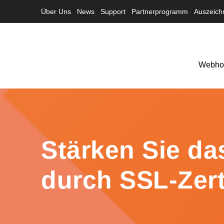
Über Uns
News
Support
Partnerprogramm
Auszeich
Webhos
Stärken Sie das
durch SSL-Zert