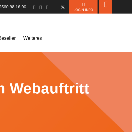
 9560 98 16 90
LOGIN-INFO
eseller
Weiteres
n Webauftritt