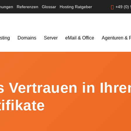
nungen
Referenzen
Glossar
Hosting Ratgeber
+49 (0)
ting
Domains
Server
eMail & Office
Agenturen & R
 Vertrauen in Ihre
ifikate