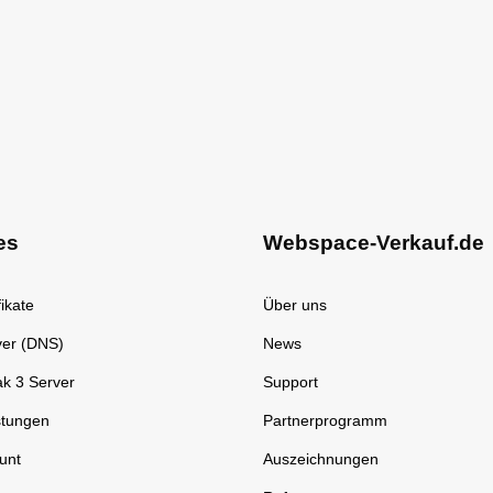
es
Webspace-Verkauf.de
ikate
Über uns
er (DNS)
News
k 3 Server
Support
stungen
Partnerprogramm
unt
Auszeichnungen