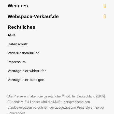
Hosted Exchange
Webhosting für Agenturen
Webhosting für Schüler
Weiteres
Windows Terminal Server
eMail Spamfilter
Webhosting für Reseller
Nextcloud Hosting
SSL-Zertifikate
Webspace-Verkauf.de
eMail Umzug
Umzugsservice
WordPress WP Rocket
Nameserver (DNS)
Über uns
Rechtliches
eMail Archivierung
WordPress Rank Math
Teamspeak 3 Server
News
AGB
Webhosting Umzugsservice
Zusatzleistungen
Support
Datenschutz
Test-Account
Partnerprogramm
Widerrufsbelehrung
Rechenzentrum
Auszeichnungen
Impressum
Gutscheine
Referenzen
Verträge hier widerrufen
Glossar
Verträge hier kündigen
Hosting Ratgeber
Videos & Content
Die Preise enthalten die gesetzliche MwSt. für Deutschland (19%).
Für andere EU-Länder wird die MwSt. entsprechend den
Stellenangebote
Landesvorgaben berechnet, der ausgewiesene Preis bleibt hierbei
unverändert.