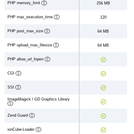
PHP memory_limit
256 MB
PHP max_execution_time
120
PHP post_max_size
64 MB
PHP upload_max_filesize
64 MB
PHP allow_​url_fopen
CGI
SSI
ImageMagick / GD Graphics Library
Zend Guard
ionCube-Loader